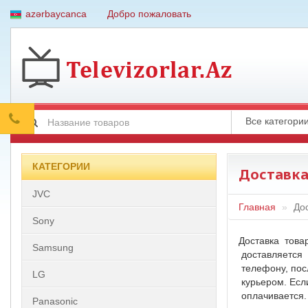
azərbaycanca
Добро пожаловать
КАТЕГОРИИ
Доставк
JVC
Главная
До
Sony
Доставка товар
Samsung
доставляется 
телефону, пос
LG
курьером. Есл
оплачивается
Panasonic