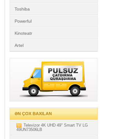
Toshiba
Powerful
Kinoteatr
Artel
ƏN ÇOX BAXILAN
Televizor 4K UHD 49" Smart TV LG
1
49UN73506LB