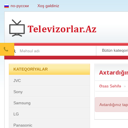
по-русски
Xoş gəldiniz
KATEQORİYALAR
Axtardığı
JVC
Əsas Səhifə
Sony
Samsung
Axtardığınız ta
LG
Panasonic