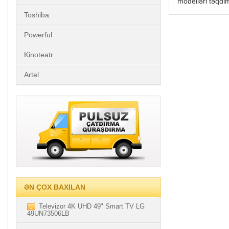
modelləri təqdim
Toshiba
Powerful
Kinoteatr
Artel
ƏN ÇOX BAXILAN
Televizor 4K UHD 49" Smart TV LG
1
49UN73506LB