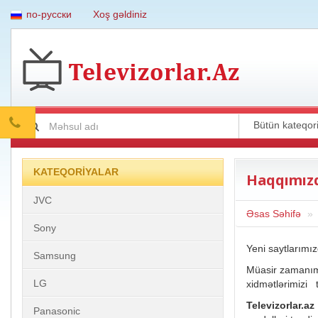
по-русски
Xoş gəldiniz
KATEQORİYALAR
Haqqımız
JVC
Əsas Səhifə
Sony
Yeni saytlarımız
Samsung
Müasir zamanımı
LG
xidmətlərimizi tə
Televizorlar.az
Panasonic