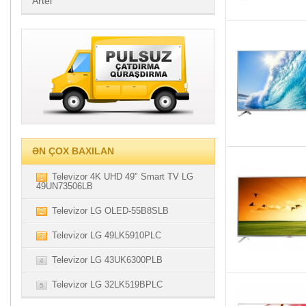
Artel
ƏN ÇOX BAXILAN
Televizor 4K UHD 49" Smart TV LG
1
49UN73506LB
Televizor LG OLED-55B8SLB
2
Televizor LG 49LK5910PLC
3
Televizor LG 43UK6300PLB
4
Televizor LG 32LK519BPLC
5