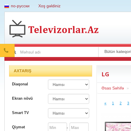
по-русски
Xoş gəldiniz
AXTARIŞ
LG
Diaqonal
Əsas Səhifə
Ekran növü
«
1
2
3
Smart TV
Qiymət
-