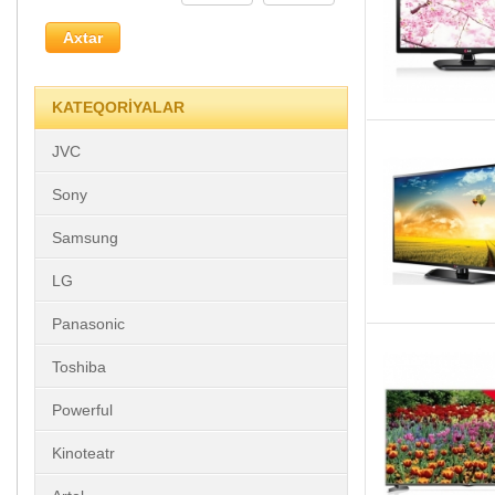
Axtar
KATEQORİYALAR
JVC
Sony
Samsung
LG
Panasonic
Toshiba
Powerful
Kinoteatr