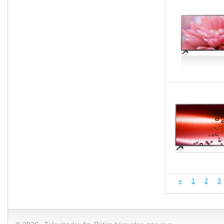
«
1
2
3